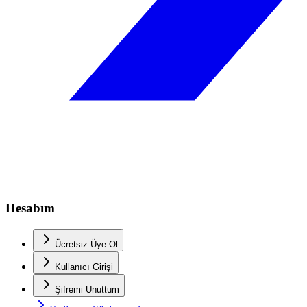
Hesabım
Ücretsiz Üye Ol
Kullanıcı Girişi
Şifremi Unuttum