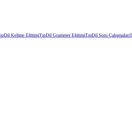
ıpDil Kelime Eğitimi
TıpDil Grammer Eğitimi
TıpDil Soru Çalışmaları
T