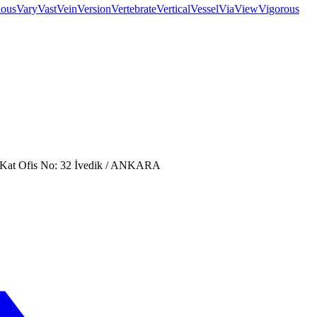
ious
Vary
Vast
Vein
Version
Vertebrate
Vertical
Vessel
Via
View
Vigorous
. Kat Ofis No: 32 İvedik / ANKARA