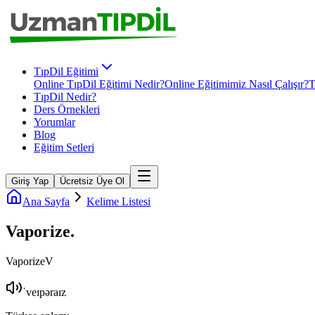
TıpDil Eğitimi
Online TıpDil Eğitimi Nedir?
Online Eğitimimiz Nasıl Çalışır?
T
TıpDil Nedir?
Ders Örnekleri
Yorumlar
Blog
Eğitim Setleri
Giriş Yap
Ücretsiz Üye Ol
Ana Sayfa
Kelime Listesi
Vaporize
.
Vaporize
V
ˈveɪpəraɪz