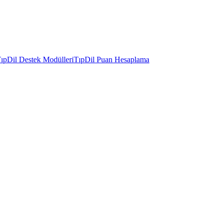
ıpDil Destek Modülleri
TıpDil Puan Hesaplama