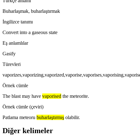
Türkçe anlamı
Buharlaşmak, buharlaştırmak
İngilizce tanımı
Convert into a gaseous state
Eş anlamlılar
Gasify
Türevleri
vaporizes,vaporizing,vaporized,vaporise,vaporises,vaporising,vaporis
Örnek cümle
The blast may have
vaporised
the meteorite.
Örnek cümle (çeviri)
Patlama meteoru
buharlaştırmış
olabilir.
Diğer kelimeler