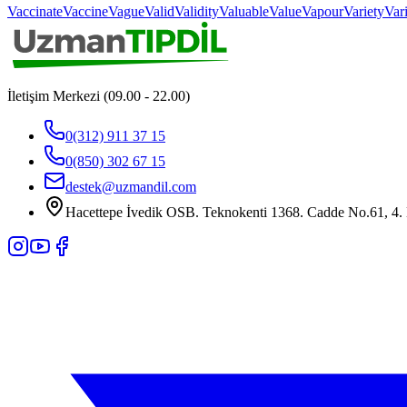
Vaccinate
Vaccine
Vague
Valid
Validity
Valuable
Value
Vapour
Variety
Var
İletişim Merkezi (09.00 - 22.00)
0(312) 911 37 15
0(850) 302 67 15
destek@uzmandil.com
Hacettepe İvedik OSB. Teknokenti 1368. Cadde No.61, 4