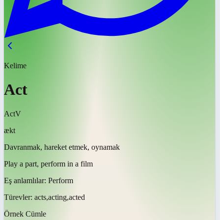
Kelime
Act
Act
V
ækt
Davranmak, hareket etmek, oynamak
Play a part, perform in a film
Eş anlamlılar:
Perform
Türevler:
acts,acting,acted
Örnek Cümle