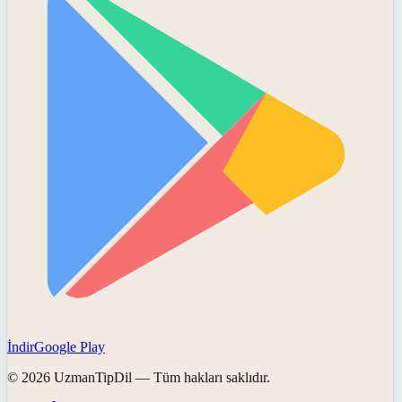
İndir
Google Play
©
2026
UzmanTipDil
— Tüm hakları saklıdır.