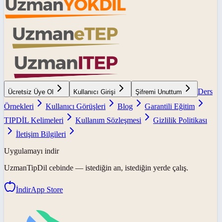
Ders
Ücretsiz Üye Ol
Kullanıcı Girişi
Şifremi Unuttum
Örnekleri
Kullanıcı Görüşleri
Blog
Garantili Eğitim
TIPDİL Kelimeleri
Kullanım Sözleşmesi
Gizlilik Politikası
İletişim Bilgileri
Uygulamayı indir
UzmanTipDil
cebinde — istediğin an, istediğin yerde çalış.
İndir
App Store