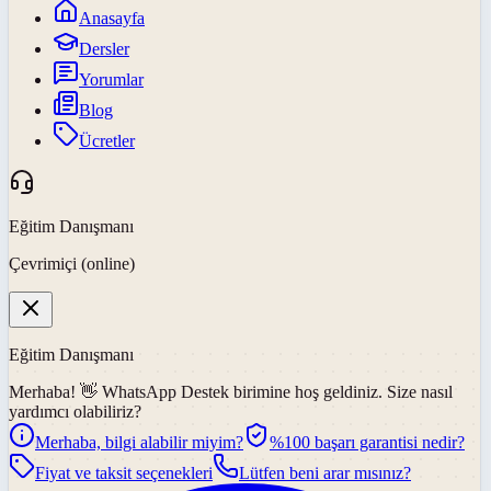
Anasayfa
Dersler
Yorumlar
Blog
Ücretler
Eğitim Danışmanı
Çevrimiçi (online)
Eğitim Danışmanı
Merhaba! 👋
WhatsApp Destek
birimine hoş geldiniz. Size nasıl
yardımcı olabiliriz?
Merhaba, bilgi alabilir miyim?
%100 başarı garantisi nedir?
Fiyat ve taksit seçenekleri
Lütfen beni arar mısınız?