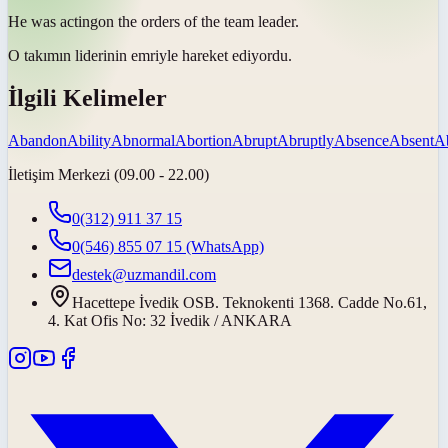
He was
acting
on the orders of the team leader.
O takımın liderinin emriyle
hareket ediyordu
.
İlgili Kelimeler
Abandon
Ability
Abnormal
Abortion
Abrupt
Abruptly
Absence
Absent
A
İletişim Merkezi (09.00 - 22.00)
0(312) 911 37 15
0(546) 855 07 15
(WhatsApp)
destek@uzmandil.com
Hacettepe İvedik OSB. Teknokenti 1368. Cadde No.61,
4. Kat Ofis No: 32 İvedik / ANKARA