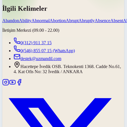
İlgili Kelimeler
Abandon
Ability
Abnormal
Abortion
Abrupt
Abruptly
Absence
Absent
A
İletişim Merkezi (09.00 - 22.00)
0(312) 911 37 15
0(546) 855 07 15
(WhatsApp)
destek@uzmandil.com
Hacettepe İvedik OSB. Teknokenti 1368. Cadde No.61,
4. Kat Ofis No: 32 İvedik / ANKARA