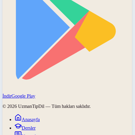
İndir
Google Play
©
2026
UzmanTipDil
— Tüm hakları saklıdır.
Anasayfa
Dersler