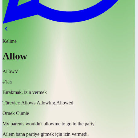
Kelime
Allow
Allow
V
əˈlaʊ
Bırakmak, izin vermek
Türevler:
Allows,Allowing,Allowed
Örnek Cümle
My parents wouldn't
allow
me to go to the party.
Ailem bana partiye gitmek için
izin vermedi
.