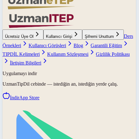
Ders
Ücretsiz Üye Ol
Kullanıcı Girişi
Şifremi Unuttum
Örnekleri
Kullanıcı Görüşleri
Blog
Garantili Eğitim
TIPDİL Kelimeleri
Kullanım Sözleşmesi
Gizlilik Politikası
İletişim Bilgileri
Uygulamayı indir
UzmanTipDil
cebinde — istediğin an, istediğin yerde çalış.
İndir
App Store