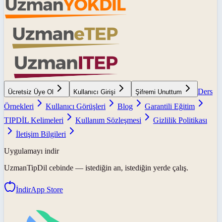
Ders
Ücretsiz Üye Ol
Kullanıcı Girişi
Şifremi Unuttum
Örnekleri
Kullanıcı Görüşleri
Blog
Garantili Eğitim
TIPDİL Kelimeleri
Kullanım Sözleşmesi
Gizlilik Politikası
İletişim Bilgileri
Uygulamayı indir
UzmanTipDil
cebinde — istediğin an, istediğin yerde çalış.
İndir
App Store