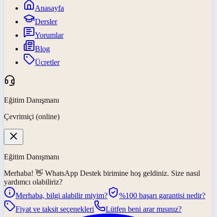
Anasayfa
Dersler
Yorumlar
Blog
Ücretler
Eğitim Danışmanı
Çevrimiçi (online)
Eğitim Danışmanı
Merhaba! 👋
WhatsApp Destek
birimine hoş geldiniz. Size nasıl
yardımcı olabiliriz?
Merhaba, bilgi alabilir miyim?
%100 başarı garantisi nedir?
Fiyat ve taksit seçenekleri
Lütfen beni arar mısınız?