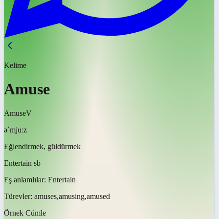
Kelime
Amuse
Amuse
V
əˈmjuːz
Eğlendirmek, güldürmek
Entertain sb
Eş anlamlılar:
Entertain
Türevler:
amuses,amusing,amused
Örnek Cümle