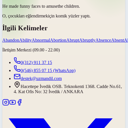
He made funny faces to
amuse
the children.
O, çocukları
eğlendirmek
için komik yüzler yaptı.
İlgili Kelimeler
Abandon
Ability
Abnormal
Abortion
Abrupt
Abruptly
Absence
Absent
A
İletişim Merkezi (09.00 - 22.00)
0(312) 911 37 15
0(546) 855 07 15
(WhatsApp)
destek@uzmandil.com
Hacettepe İvedik OSB. Teknokenti 1368. Cadde No.61,
4. Kat Ofis No: 32 İvedik / ANKARA