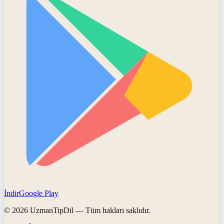
İndir
Google Play
©
2026
UzmanTipDil
— Tüm hakları saklıdır.