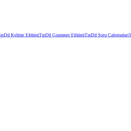
ıpDil Kelime Eğitimi
TıpDil Grammer Eğitimi
TıpDil Soru Çalışmaları
T