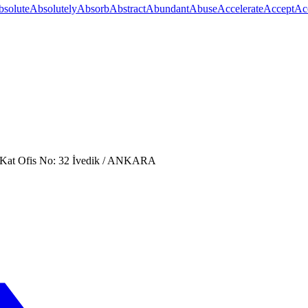
bsolute
Absolutely
Absorb
Abstract
Abundant
Abuse
Accelerate
Accept
Ac
. Kat Ofis No: 32 İvedik / ANKARA