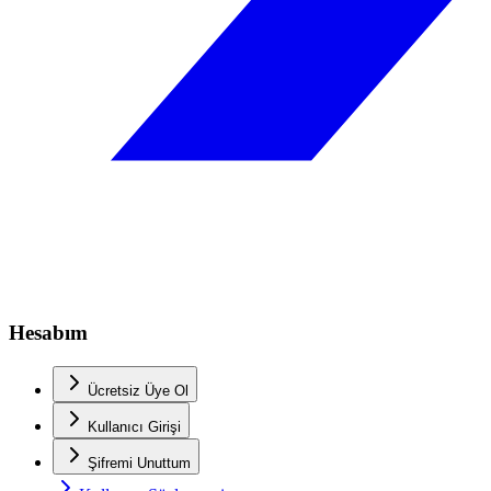
Hesabım
Ücretsiz Üye Ol
Kullanıcı Girişi
Şifremi Unuttum