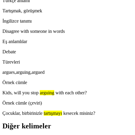
Türkçe anlamı
Tartışmak, görüşmek
İngilizce tanımı
Disagree with someone in words
Eş anlamlılar
Debate
Türevleri
argues,arguing,argued
Örnek cümle
Kids, will you stop
arguing
with each other?
Örnek cümle (çeviri)
Çocuklar, birbirinizle
tartışmayı
kesecek misiniz?
Diğer kelimeler