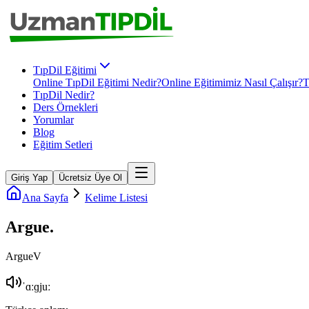
TıpDil Eğitimi
Online TıpDil Eğitimi Nedir?
Online Eğitimimiz Nasıl Çalışır?
T
TıpDil Nedir?
Ders Örnekleri
Yorumlar
Blog
Eğitim Setleri
Giriş Yap
Ücretsiz Üye Ol
Ana Sayfa
Kelime Listesi
Argue
.
Argue
V
ˈɑːɡjuː