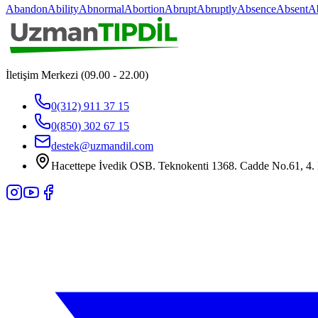
Abandon
Ability
Abnormal
Abortion
Abrupt
Abruptly
Absence
Absent
A
İletişim Merkezi (09.00 - 22.00)
0(312) 911 37 15
0(850) 302 67 15
destek@uzmandil.com
Hacettepe İvedik OSB. Teknokenti 1368. Cadde No.61, 4