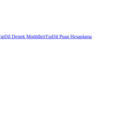
ıpDil Destek Modülleri
TıpDil Puan Hesaplama