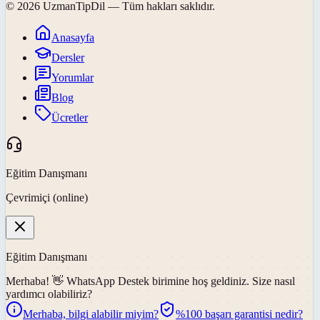
©
2026
UzmanTipDil
— Tüm hakları saklıdır.
Anasayfa
Dersler
Yorumlar
Blog
Ücretler
Eğitim Danışmanı
Çevrimiçi (online)
Eğitim Danışmanı
Merhaba! 👋
WhatsApp Destek
birimine hoş geldiniz. Size nasıl
yardımcı olabiliriz?
Merhaba, bilgi alabilir miyim?
%100 başarı garantisi nedir?