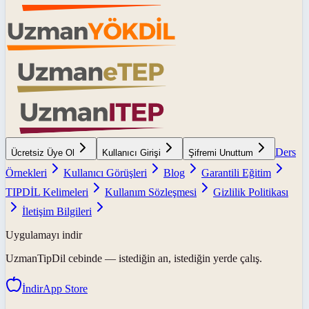
Ders
Ücretsiz Üye Ol
Kullanıcı Girişi
Şifremi Unuttum
Örnekleri
Kullanıcı Görüşleri
Blog
Garantili Eğitim
TIPDİL Kelimeleri
Kullanım Sözleşmesi
Gizlilik Politikası
İletişim Bilgileri
Uygulamayı indir
UzmanTipDil
cebinde — istediğin an, istediğin yerde çalış.
İndir
App Store