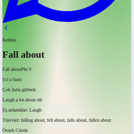
Kelime
Fall about
Fall about
Phr.V
fɔːl əˈbaʊt
Çok fazla gülmek
Laugh a lot about sth
Eş anlamlılar:
Laugh
Türevler:
falling about, fell about, falls about, fallen about
Örnek Cümle