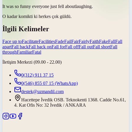
It was so funny everyone just
fell about
laughing.
O kadar komikti ki herkes
çok güldü
.
İlgili Kelimeler
Face up to
Facilitate
Facilities
Fade
Fail
Fair
Fairly
Faith
Fake
Fall
Fall
apart
Fall back
Fall back on
Fall for
Fall off
Fall out
Fall short
Fall
through
Familiar
Fatal
İletişim Merkezi (09.00 - 22.00)
0(312) 911 37 15
0(546) 855 07 15
(WhatsApp)
destek@uzmandil.com
Hacettepe İvedik OSB. Teknokenti 1368. Cadde No.61,
4. Kat Ofis No: 32 İvedik / ANKARA